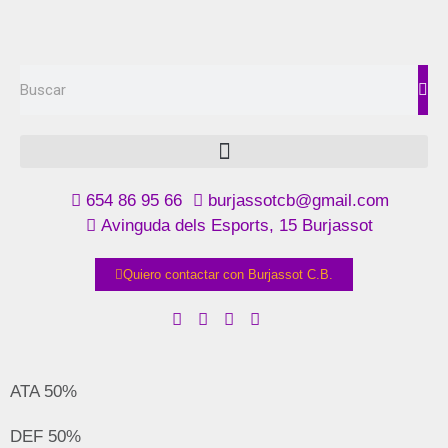
654 86 95 66
burjassotcb@gmail.com
Avinguda dels Esports, 15 Burjassot
Quiero contactar con Burjassot C.B.
ATA
50%
DEF
50%