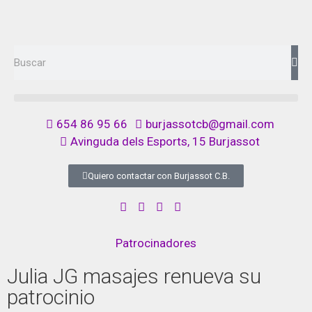
654 86 95 66
burjassotcb@gmail.com
Avinguda dels Esports, 15 Burjassot
Quiero contactar con Burjassot C.B.
Patrocinadores
Julia JG masajes renueva su
patrocinio