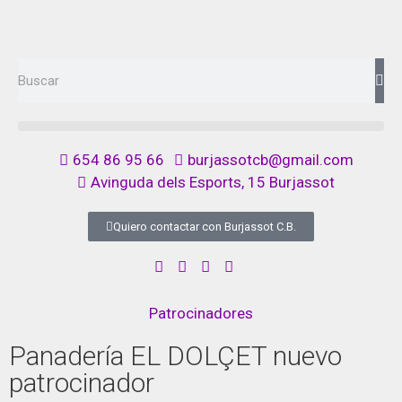
654 86 95 66
burjassotcb@gmail.com
Avinguda dels Esports, 15 Burjassot
Quiero contactar con Burjassot C.B.
Patrocinadores
Panadería EL DOLÇET nuevo
patrocinador